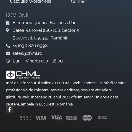
Găzduire WordPress
Contact
COMPANIE
Electromagnetica Business Park
Calea Rahovei 266-268, Sector 5
București, 050912, România
+4 (031) 826 0998
sales@chml.ro
Luni - Vineri: 9:00 - 18:00
Încă de la începutul anilor 2000 CHML Web Services SRL oferă servicii
profesionale de colocare, servere dedicate, servere virtuale și
găzduire web. Începand cu anul 2023 oferim servicii in doua data
centere, ambele in București, România.
F
a
c
e
b
o