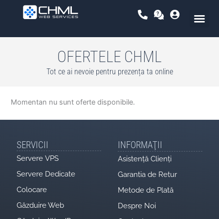
Skip
to
content
OFERTELE CHML
Tot ce ai nevoie pentru prezența ta online
Momentan nu sunt oferte disponibile.
SERVICII
INFORMAŢII
Servere VPS
Asistență Clienți
Servere Dedicate
Garantia de Retur
Colocare
Metode de Plată
Găzduire Web
Despre Noi