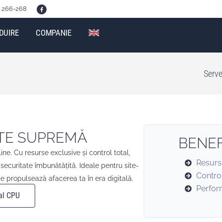
F
i 266-268
a
c
e
b
o
DUIRE
COMPANIE
o
k
-
f
Serve
ATE SUPREMĂ
BENEF
e. Cu resurse exclusive și control total,
Resurs
ecuritate îmbunătățită. Ideale pentru site-
Control
ate propulsează afacerea ta în era digitală.
Perfor
al CPU