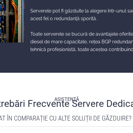
Serverele pot fi găzduite la alegere într-unul s
acest fel o redundanță sporită.
Toate serverele se bucură de avantajele oferite
diesel de mare capacitate, rețea BGP redundantă
tehnică profesionistă, toate acestea contribuin
ASISTENȚĂ
trebări Frecvente Servere Dedic
T ÎN COMPARAȚIE CU ALTE SOLUȚII DE GĂZDUIRE?