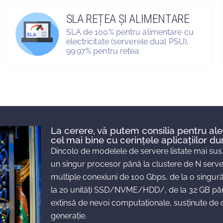
SLA REȚEA ȘI ALIMENTARE
SLA de 100% pentru alimentare cu
electricitate (serverele dual PSU),
99.97% pentru rețea.
La cerere, vă putem consilia pentru ale
cel mai bine cu cerințele aplicațiilor 
Dincolo de modelele de servere listate mai sus
un singur procesor până la clustere de N serve
multiple conexiuni de 100 Gbps, de la o singur
la 20 unități SSD/NVME/HDD/, de la 32 GB până
extinsă de nevoi computaționale, susținute de 
generație.