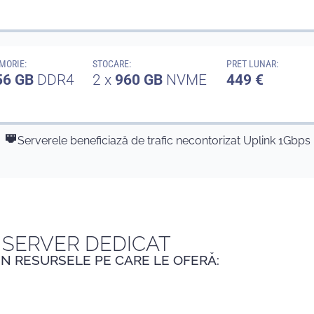
MORIE:
STOCARE:
PRET LUNAR:
56 GB
DDR4
2 x
960 GB
NVME
449 €
Serverele beneficiază de trafic necontorizat Uplink 1Gbps
 SERVER DEDICAT
N RESURSELE PE CARE LE OFERĂ: