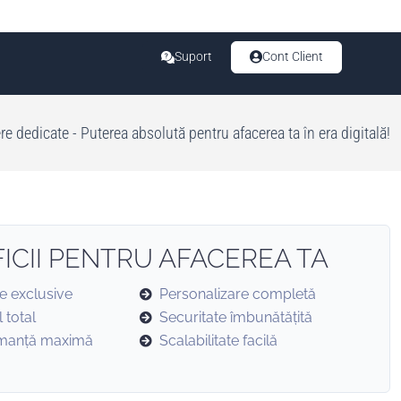
Suport
Cont Client
re dedicate - Puterea absolută pentru afacerea ta în era digitală!
ICII PENTRU AFACEREA TA
e exclusive
Personalizare completă
 total
Securitate îmbunătățită
manță maximă
Scalabilitate facilă