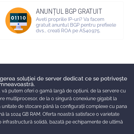
ANUNȚUL BGP GRATUIT
Aveti propriile IP-uri? Va facem
gratuit anuntul BGP pentru prefixele
dvs., creati ROA pe AS40975.
gerea soluției de server dedicat ce se potrivește
dumneavoastră.
, vă putem oferi o gamă largă de opțiuni, de la servere cu
re multiprocesor, de la o singură conexiune gigabit la
ă unitate de stocare până la configurații complexe cu pana
 la 1024 GB RAM. Oferta noastră satisface o varietate
o infrastructură solidă, bazată pe echipamente de ultimă